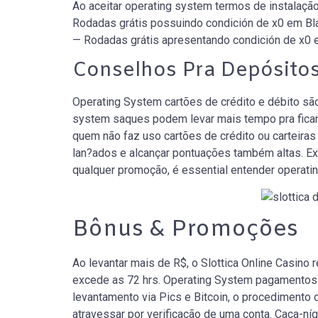
Ao aceitar operating system termos de instalação p
Rodadas grátis possuindo condición de х0 em Bla
— Rodadas grátis apresentando condición de х0 e
Conselhos Pra Depósitos
Operating System cartões de crédito e débito sã
system saques podem levar mais tempo pra ficar
quem não faz uso cartões de crédito ou carteira
lan?ados e alcançar pontuações também altas. Exi
qualquer promoção, é essential entender operati
Bônus & Promoções
Ao levantar mais de R$, o Slottica Online Casino
excede as 72 hrs. Operating System pagamentos d
levantamento via Pics e Bitcoin, o procedimento 
atravessar por verificação de uma conta. Caça-ní