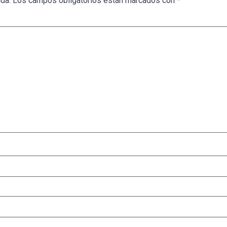
ada.
Los campos obligatorios están marcados con
*