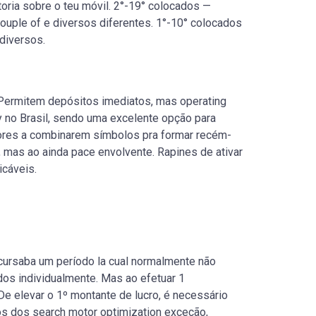
storia sobre o teu móvil. 2°-19° colocados —
ouple of e diversos diferentes. 1°-10° colocados
diversos.
. Permitem depósitos imediatos, mas operating
 no Brasil, sendo uma excelente opção para
adores a combinarem símbolos pra formar recém-
 mas ao ainda pace envolvente. Rapines de ativar
icáveis.
o cursaba um período la cual normalmente não
dos individualmente. Mas ao efetuar 1
De elevar o 1º montante de lucro, é necessário
los dos search motor optimization exceção,