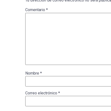
Tu dirección de correo electrónico no será public
Comentario
*
Nombre
*
Correo electrónico
*