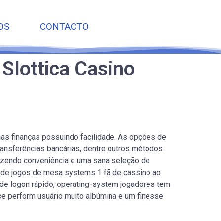
OS
CONTACTO
 Slottica Casino
suas finanças possuindo facilidade. As opções de
 transferências bancárias, dentre outros métodos
razendo conveniência e uma sana seleção de
do de jogos de mesa systems 1 fã de cassino ao
e de logon rápido, operating-system jogadores tem
ce perform usuário muito albúmina e um finesse