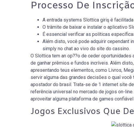
Processo De Inscrição
A entrada systems Slottica giriş é facilitad
O trâmite de baixar e instalar o aplicativo
É essencial verificar as políticas específ
Além disto, você pode adquirir cependant i
simply no chat ao vivo do site do cassino.
O Slottica tem an op??o de ceder oportunidades
de ganhar prêmios e fundos incríveis. Além dist
apresentando teus elementos, como Livros, Megawa
servir alguma das grandes decisões o qual você t
apostador do brasil. Trata-se de 1 internet site
referência universal no mercado de jogos on-lin
aproveitar alguma plataforma de games confiáve
Jogos Exclusivos Que De