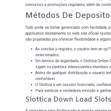
concursos e promoções regulares, além de condi
Métodos De Deposito 
Tudo pode se tornar gerenciado com facilidade, 
application diretamente no web site oficial syst
são projetadas pra oferecer flexibilidade e algu
Ao concluir o registro, o usuário tem an op?
selecionados.
Em termos de legalidade, o Slottica Online
sigam os padrões interessantes mundiais de
Antes de qualquer distribuição o usuario t
confortável.
O Slottica é um cassino licenciado, confiáve
Para sentirse a verdadeira emoção e ganhar 
Slottica Down Load Slot
A segurança zero Slottica não é apenas alguma 