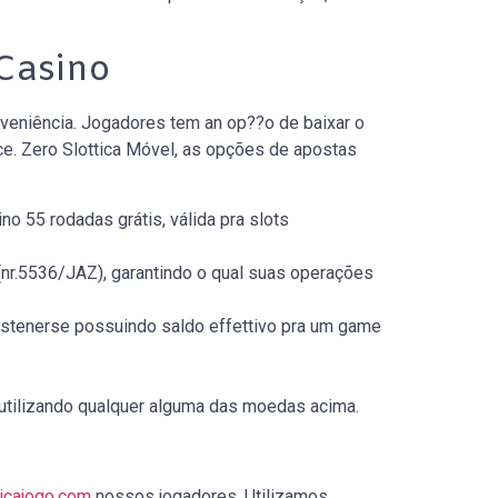
Casino
nveniência. Jogadores tem an op??o de baixar o
ce. Zero Slottica Móvel, as opções de apostas
no 55 rodadas grátis, válida pra slots
(nr.5536/JAZ), garantindo o qual suas operações
sostenerse possuindo saldo effettivo pra um game
s utilizando qualquer alguma das moedas acima.
icajogo.com
nossos jogadores. Utilizamos