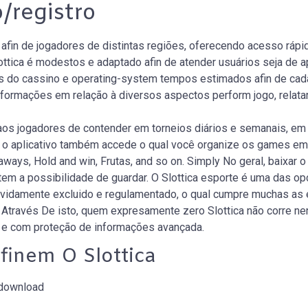
/registro
a afin de jogadores de distintas regiões, oferecendo acesso rápid
 Slottica é modestos e adaptado afin de atender usuários seja de 
icas do cassino e operating-system tempos estimados afin de c
nformações em relação à diversos aspectos perform jogo, relata
 aos jogadores de contender em torneios diários e semanais, e
o, o aplicativo também accede o qual você organize os games e
ys, Hold and win, Frutas, and so on. Simply No geral, baixar o
em a possibilidade de guardar. O Slottica esporte é uma das op
 devidamente excluido e regulamentado, o qual cumpre muchas as
e. Através De isto, quem expresamente zero Slottica não corre 
l e com proteção de informações avançada.
finem O Slottica