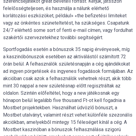
szerencsejátékot great bevételi forrást. Kérjük, játsszon
felelősségteljesen, és használja a nálunk elérhető
korlátozási eszközöket, például» «the befizetési limiteket
vagy az önkéntes szüneteltetést, ha szükséges. Csapatunk
24/7 elérhető some sort of fenti e-mail címen, vagy fordulhat
szakértői szervezetekhez további segítségért.
Sportfogadás esetén a bónuszok 35 napig érvényesek, míg
a kaszinóbónuszok esetében az aktiválástól számított 72
órán belül. A felhasználók születésnapján a cég ajándékokat
ad ingyen pörgetések és ingyenes fogadások formájában. Az
akcióban csak azok a felhasználók vehetnek részt, akik több
mint 30 nappal a new születésnap előtt regisztráltak az
oldalon. Szintén előfeltétel, hogy a new játékosnak egy
hónapon belül legalább five thousand Ft-ot kell fogadnia a
Mostbet projektekben. Használhat üdvözlő bónuszt, a
Mostbet utalványt, valamint részt vehet különféle szezonális
akciókban, amelyekből mintegy 15 féleséget kínál a cég. A
Mostbet kaszinóban a bónuszok felhasználása szigorú