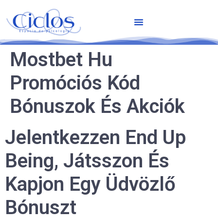
Mostbet Hu
Promóciós Kód
Bónuszok És Akciók
Jelentkezzen End Up
Being, Játsszon És
Kapjon Egy Üdvözlő
Bónuszt