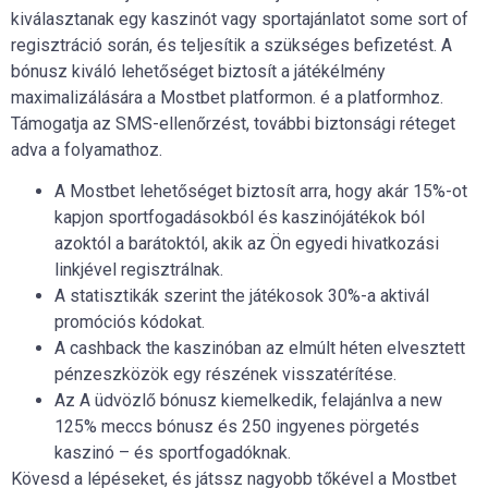
kiválasztanak egy kaszinót vagy sportajánlatot some sort of
regisztráció során, és teljesítik a szükséges befizetést. A
bónusz kiváló lehetőséget biztosít a játékélmény
maximalizálására a Mostbet platformon. é a platformhoz.
Támogatja az SMS-ellenőrzést, további biztonsági réteget
adva a folyamathoz.
A Mostbet lehetőséget biztosít arra, hogy akár 15%-ot
kapjon sportfogadásokból és kaszinójátékok ból
azoktól a barátoktól, akik az Ön egyedi hivatkozási
linkjével regisztrálnak.
A statisztikák szerint the játékosok 30%-a aktivál
promóciós kódokat.
A cashback the kaszinóban az elmúlt héten elvesztett
pénzeszközök egy részének visszatérítése.
Az A üdvözlő bónusz kiemelkedik, felajánlva a new
125% meccs bónusz és 250 ingyenes pörgetés
kaszinó – és sportfogadóknak.
Kövesd a lépéseket, és játssz nagyobb tőkével a Mostbet