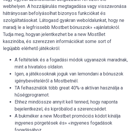
webhelyen. A hozzájárulás megtagadása vagy visszavonása
hátrányosan befolyásolhat bizonyos funkciókat és
szolgáltatásokat. Látogasd gyakran weboldalunkat, hogy ne
maradj le a legfrissebb Mostbet bónuszok» «ajánlatokról.
Tudja meg, hogyan jelentkezhet be a new MostBet
kaszinóba, és szerezzen információkat some sort of
legújabb elérhető játékokról.
A feltételek és a fogadási módok ugyanazok maradnak,
mint a hivatalos oldalon.
Igen, a játékosoknak joguk van lemondani a bónuszok
igénybevételéről a Mostbetnél.
TA felhasználók több great 40%-a aktívan használja a
hűségprogramot.
Ehhez mindössze annyit kell tenned, hogy naponta
bejelentkezel, és kipróbálod a szerencsédet.
A bukméker a new Mostbet promóciós kódot kínálja
ingyenes pörgetések és» «ingyenes fogadások
fogadásához.