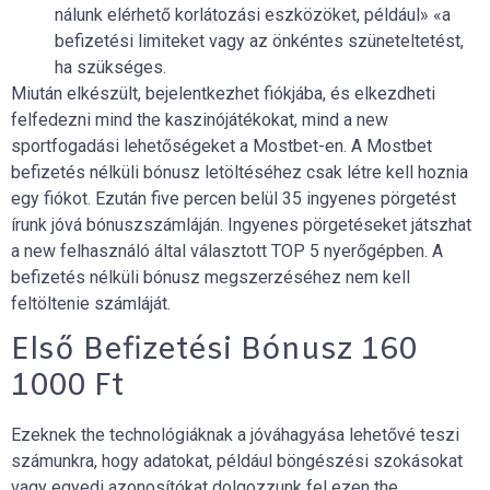
nálunk elérhető korlátozási eszközöket, például» «a
befizetési limiteket vagy az önkéntes szüneteltetést,
ha szükséges.
Miután elkészült, bejelentkezhet fiókjába, és elkezdheti
felfedezni mind the kaszinójátékokat, mind a new
sportfogadási lehetőségeket a Mostbet-en. A Mostbet
befizetés nélküli bónusz letöltéséhez csak létre kell hoznia
egy fiókot. Ezután five percen belül 35 ingyenes pörgetést
írunk jóvá bónuszszámláján. Ingyenes pörgetéseket játszhat
a new felhasználó által választott TOP 5 nyerőgépben. A
befizetés nélküli bónusz megszerzéséhez nem kell
feltöltenie számláját.
Első Befizetési Bónusz 160
1000 Ft
Ezeknek the technológiáknak a jóváhagyása lehetővé teszi
számunkra, hogy adatokat, például böngészési szokásokat
vagy egyedi azonosítókat dolgozzunk fel ezen the