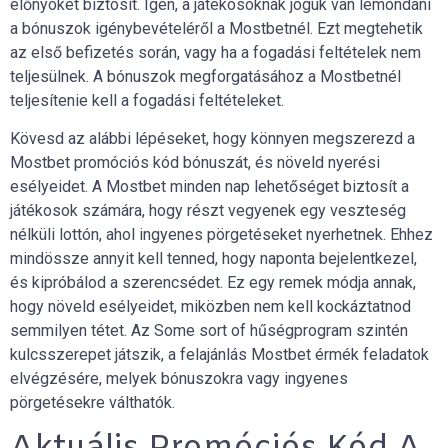
előnyöket biztosít. Igen, a játékosoknak joguk van lemondani
a bónuszok igénybevételéről a Mostbetnél. Ezt megtehetik
az első befizetés során, vagy ha a fogadási feltételek nem
teljesülnek. A bónuszok megforgatásához a Mostbetnél
teljesítenie kell a fogadási feltételeket.
Kövesd az alábbi lépéseket, hogy könnyen megszerezd a
Mostbet promóciós kód bónuszát, és növeld nyerési
esélyeidet. A Mostbet minden nap lehetőséget biztosít a
játékosok számára, hogy részt vegyenek egy veszteség
nélküli lottón, ahol ingyenes pörgetéseket nyerhetnek. Ehhez
mindössze annyit kell tenned, hogy naponta bejelentkezel,
és kipróbálod a szerencsédet. Ez egy remek módja annak,
hogy növeld esélyeidet, miközben nem kell kockáztatnod
semmilyen tétet. Az Some sort of hűségprogram szintén
kulcsszerepet játszik, a felajánlás Mostbet érmék feladatok
elvégzésére, melyek bónuszokra vagy ingyenes
pörgetésekre válthatók.