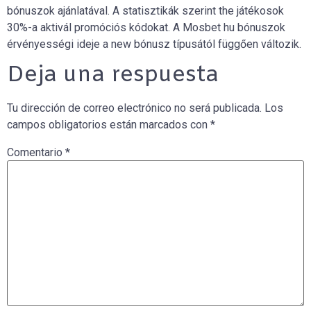
bónuszok ajánlatával. A statisztikák szerint the játékosok
30%-a aktivál promóciós kódokat. A Mosbet hu bónuszok
érvényességi ideje a new bónusz típusától függően változik.
Deja una respuesta
Tu dirección de correo electrónico no será publicada.
Los
campos obligatorios están marcados con
*
Comentario
*