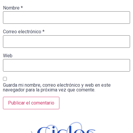
Nombre
*
Correo electrónico
*
Web
Guarda mi nombre, correo electrónico y web en este
navegador para la próxima vez que comente.