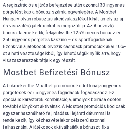
A regisztrációs eljárás befejezése után azonnal 30 ingyenes
pörgetést kap a bónusz számla egyenlegére. A Mostbet
Hungary olyan robusztus akcióválasztékot kínál, amely az új
és visszatérő játékosokat is megszólítja. Az A üdvözlő
bónusz kiemelkedik, felajánlva the 125% meccs bónusz és
250 ingyenes pörgetés kaszinó – és sportfogadóknak.
Ezenkívül a játékosok élvezik cashback promóciók akár 10%-
ot a heti veszteségeikből, így lehetőségük nyílik arra, hogy
visszaszerezzék tétjeik egy részét.
Mostbet Befizetési Bónusz
A bukméker the Mostbet promóciós kódot kínálja ingyenes
pörgetések és» «ingyenes fogadások fogadásához. Ez
speciális karakterek kombinációja, amelyek beírása esetén
további előnyöket aktiválnak. A Mostbet promóciós kód csak
egyszer használható fel, ráadásul lejárati dátummal is
rendelkezik, így kézhezvételekor célszerű azonnal
felhasználni. A játékosok aktiválhatják a bónuszt, fixa