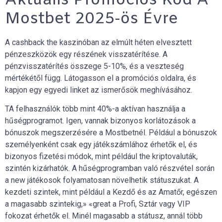
Aktuális Promóciós Kód A
Mostbet 2025-ös Évre
A cashback the kaszinóban az elmúlt héten elvesztett
pénzeszközök egy részének visszatérítése. A
pénzvisszatérítés összege 5-10%, és a veszteség
mértékétől függ. Látogasson el a promóciós oldalra, és
kapjon egy egyedi linket az ismerősök meghívásához.
TA felhasználók több mint 40%-a aktívan használja a
hűségprogramot. Igen, vannak bizonyos korlátozások a
bónuszok megszerzésére a Mostbetnél. Például a bónuszok
személyenként csak egy játékszámlához érhetők el, és
bizonyos fizetési módok, mint például the kriptovaluták,
szintén kizárhatók. A hűségprogramban való részvétel során
a new játékosok folyamatosan növelhetik státuszukat. A
kezdeti szintek, mint például a Kezdő és az Amatőr, egészen
a magasabb szintekig,» «great a Profi, Sztár vagy VIP
fokozat érhetők el. Minél magasabb a státusz, annál több