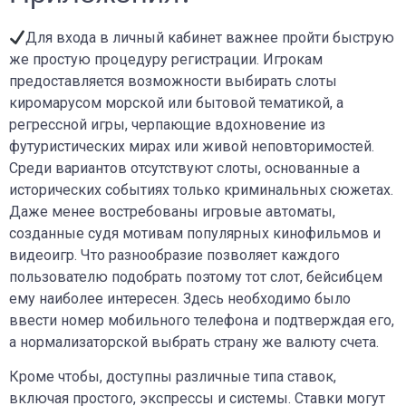
Для входа в личный кабинет важнее пройти быструю
же простую процедуру регистрации. Игрокам
предоставляется возможности выбирать слоты
киромарусом морской или бытовой тематикой, а
регрессной игры, черпающие вдохновение из
футуристических мирах или живой неповторимостей.
Среди вариантов отсутствуют слоты, основанные а
исторических событиях только криминальных сюжетах.
Даже менее востребованы игровые автоматы,
созданные судя мотивам популярных кинофильмов и
видеоигр. Что разнообразие позволяет каждого
пользователю подобрать поэтому тот слот, бейсибцем
ему наиболее интересен. Здесь необходимо было
ввести номер мобильного телефона и подтверждая его,
а нормализаторской выбрать страну же валюту счета.
Кроме чтобы, доступны различные типа ставок,
включая простого, экспрессы и системы. Ставки могут