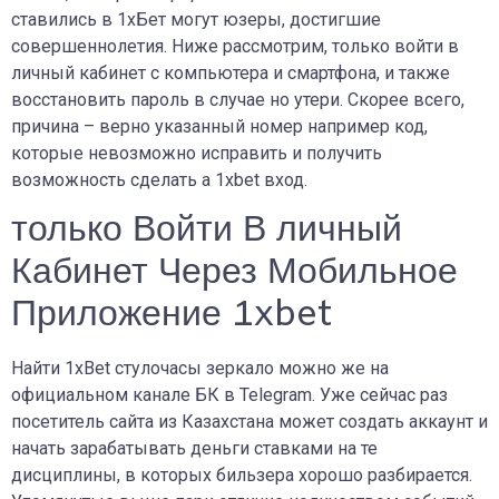
ставились в 1хБет могут юзеры, достигшие
совершеннолетия. Ниже рассмотрим, только войти в
личный кабинет с компьютера и смартфона, и также
восстановить пароль в случае но утери. Скорее всего,
причина – верно указанный номер например код,
которые невозможно исправить и получить
возможность сделать а 1xbet вход.
только Войти В личный
Кабинет Через Мобильное
Приложение 1xbet
Найти 1xBet стулочасы зеркало можно же на
официальном канале БК в Telegram. Уже сейчас раз
посетитель сайта из Казахстана может создать аккаунт и
начать зарабатывать деньги ставками на те
дисциплины, в которых бильзера хорошо разбирается.