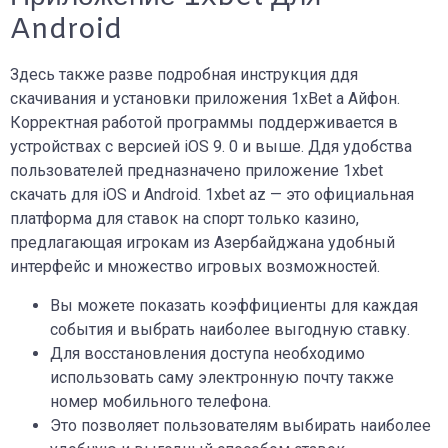
Android
Здесь также разве подробная инструкция ддя
скачивания и установки приложения 1xBet а Айфон.
Корректная работой программы поддерживается в
устройствах с версией iOS 9. 0 и выше. Ддя удобства
пользователей предназначено приложение 1xbet
скачать для iOS и Android. 1xbet az — это официальная
платформа для ставок на спорт только казино,
предлагающая игрокам из Азербайджана удобный
интерфейс и множество игровых возможностей.
Вы можете показать коэффициенты для каждая
события и выбрать наиболее выгодную ставку.
Для восстановления доступа необходимо
использовать саму электронную почту также
номер мобильного телефона.
Это позволяет пользователям выбирать наиболее