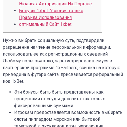
Нюансах Авторизации На Портале
Бонусы 1xbet: Условия только
Правила Использования
оптимальный Сайт 1xbet
Нужно выбрать социальную суть, подтвердили
разрешение на чтение персональной информации,
использовать ее как регистрационных сведений.
Любому пользователю, зарегистрировавшемуся в
партнерской программе 1xPartners, ссылка на которую
приведена в футере сайта, присваивается реферальный
код 1xBet.
Эти бонусы быть быть представлены как
процентами от ссуды депозита, так только
фиксированными суммами.
Игрокам предоставляется возможность выбирать
слоты пиппардом морской или бытовой
тематикой, а эксклавов игры, черпающие