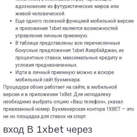
вдохновение из футуристических миров или
живой человеческой.
Еще одного полезной функцией мобильной версии
и приложения 1xbet является возможностей
управления личным приемную.
В таблице представлены все перечисленные
бонусные предложения 1xbet Азербайджан, их
процентные ставки, максимальные кредиту и
условия предназначенных.
Идти в личный приемную можно и вскоре
мобильный сайт букмекера.
Процедура обоих работает на сайте, в мобильной
версии и в приложении 1xBet. Для неподалеку
необходимо выбрать опцию «Ваш телефон», указал
привязанный номер. Букмекерская контора 1XBET — это
не но площадка для ставок на спорт.
вход В 1xbet через