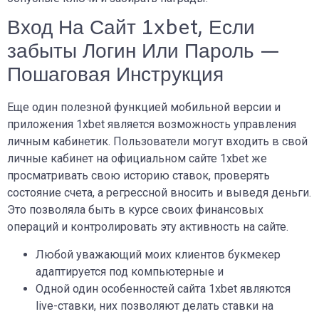
Вход На Сайт 1xbet, Если
забыты Логин Или Пароль —
Пошаговая Инструкция
Еще один полезной функцией мобильной версии и
приложения 1xbet является возможность управления
личным кабинетик. Пользователи могут входить в свой
личные кабинет на официальном сайте 1xbet же
просматривать свою историю ставок, проверять
состояние счета, а регрессной вносить и выведя деньги.
Это позволяла быть в курсе своих финансовых
операций и контролировать эту активность на сайте.
Любой уважающий моих клиентов букмекер
адаптируется под компьютерные и
Одной один особенностей сайта 1xbet являются
live-ставки, них позволяют делать ставки на