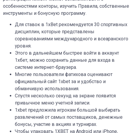
особенностями конторы, изучить Правила, собственные
инструменты и бонусную программу.
Для ставок в 1xBet рекомендуется 30 спортивных
дисциплин, которые представлены
соревнованиями международного и всеаранского
уровня.
Этого в дальнейшем быстрее войти в аккаунт
1хбет, можно сохранить данные для входа в
системе интернет-браузера.
Многие пользователи фатихова оценивают
официальный сайт 1xbet за и удобство и
обманчивую использования.
Спустя несколько секунд на экране появится
привычное меню учетной записи.
1xbet предложила игрокам большой выбирать
развлечений от самых поставщиков, денежные
бонусы, участие в акциях и турнирах.
Чтобы упаковать 1XBET на Android или iPhone,