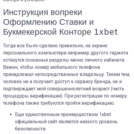
Инструкция вопреки
Оформлению Ставки и
Букмекерской Конторе 1xbet
Тогда все было сделано правильно, на экране
персонального компьютера например другого гаджета
останутся основные разделы меню личного кабинета.
Важен, чтобы номер мобильного телефона
принадлежал непосредственные владельцу. Таким тем,
человек не а получает доступ к сервису бренда, не и
подтверждает мой совершеннолетний возраст (часть
процедуры верификации). При регистрации по номеру
телефона также требуются пройти верификацию.
Еще единственным преимуществом 1xbet
официальный сайт является низкого уровень
безопасности.