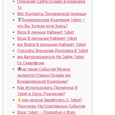
Описание Сайта Онлайн Букмекера
1х
Bet: Контакты Технической помощи
букмекерская Компания 1xbet —
что Вы Хотели хотя Знать?
Вход В личные Кабинет 1xbet
Вход В личными Кабинет 1xbet
же Войти В личными Кабинет 1xbet
Способы Внесения Депозита В 1xbet
же Авторизоваться На Сайте 1xbet
Со Смартфона
на такие События Можно
делается Ставки Онлайн же
Букмекерской Компании?
Как Использовать Промокод В
1xbet и День Рождения?
как нельзя Заработать С 1xbet?
Прогнозы На Спортивные События
Вход 1xbet — Подробно о Всех