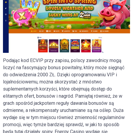
Podając kod ECVIP przy zapisu, polscy zawodnicy mogą
liczyć na fascynujący bonus powitalny, który może sięgnąć
do odwiedzenia 2000 ZŁ. Dzięki oprogramowaniu VIP i
lojalnościowemu, można skorzystać z mnóstwo
suplementarnych korzyści, które obejmują dostęp do
elitarnych ofert, bonusów i nagród. Pamiętaj również, że w
grach spośród jackpotem reguły dawania bonusów są
odmienne, a rekompensaty uruchamiane są na oślep. Duża
wydaje się w tym miejscu również zmienność regulaminów
promocji, więc tymże bardziej sprawdź, w jaki to sposób
będą tutaj działały spiny. Energy Casino wydaje się