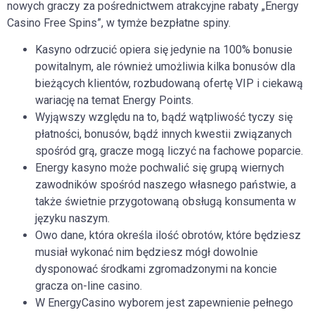
nowych graczy za pośrednictwem atrakcyjne rabaty „Energy
Casino Free Spins”, w tymże bezpłatne spiny.
Kasyno odrzucić opiera się jedynie na 100% bonusie
powitalnym, ale również umożliwia kilka bonusów dla
bieżących klientów, rozbudowaną ofertę VIP i ciekawą
wariację na temat Energy Points.
Wyjąwszy względu na to, bądź wątpliwość tyczy się
płatności, bonusów, bądź innych kwestii związanych
spośród grą, gracze mogą liczyć na fachowe poparcie.
Energy kasyno może pochwalić się grupą wiernych
zawodników spośród naszego własnego państwie, a
także świetnie przygotowaną obsługą konsumenta w
języku naszym.
Owo dane, która określa ilość obrotów, które będziesz
musiał wykonać nim będziesz mógł dowolnie
dysponować środkami zgromadzonymi na koncie
gracza on-line casino.
W EnergyCasino wyborem jest zapewnienie pełnego