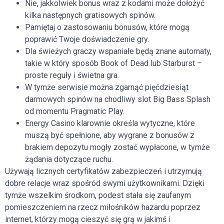
Nie, jakkolwiek bonus wraz z kodami może dołożyć
kilka następnych gratisowych spinów.
Pamiętaj o zastosowaniu bonusów, które mogą
poprawić Twoje doświadczenie gry.
Dla świeżych graczy wspaniałe będą znane automaty,
takie w który sposób Book of Dead lub Starburst –
proste reguły i świetna gra.
W tymże serwisie można zgarnąć pięćdziesiąt
darmowych spinów na chodliwy slot Big Bass Splash
od momentu Pragmatic Play.
Energy Casino klarownie określa wytyczne, które
muszą być spełnione, aby wygrane z bonusów z
brakiem depozytu mogły zostać wypłacone, w tymże
żądania dotyczące ruchu.
Używają licznych certyfikatów zabezpieczeń i utrzymują
dobre relacje wraz spośród swymi użytkownikami. Dzięki
tymże wszelkim środkom, podest stała się zaufanym
pomieszczeniem na rzecz miłośników hazardu poprzez
internet, którzy mogą cieszyć się grą w jakimś i