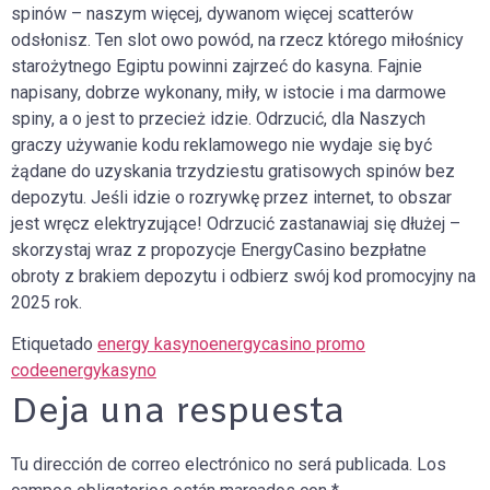
spinów – naszym więcej, dywanom więcej scatterów
odsłonisz. Ten slot owo powód, na rzecz którego miłośnicy
starożytnego Egiptu powinni zajrzeć do kasyna. Fajnie
napisany, dobrze wykonany, miły, w istocie i ma darmowe
spiny, a o jest to przecież idzie. Odrzucić, dla Naszych
graczy używanie kodu reklamowego nie wydaje się być
żądane do uzyskania trzydziestu gratisowych spinów bez
depozytu. Jeśli idzie o rozrywkę przez internet, to obszar
jest wręcz elektryzujące! Odrzucić zastanawiaj się dłużej –
skorzystaj wraz z propozycje EnergyCasino bezpłatne
obroty z brakiem depozytu i odbierz swój kod promocyjny na
2025 rok.
Etiquetado
energy kasyno
energycasino promo
code
energykasyno
Deja una respuesta
Tu dirección de correo electrónico no será publicada.
Los