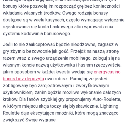
bonusy które pozwolą im rozpocząć grę bez konieczności
wkładania własnych środków. Owego rodzaju bonusy
dostępne są w wielu kasynach, często wymagając wyłącznie
rejestrowania się konta bankowego albo wprowadzenia
systemu kodowania bonusowego.
Jeśli to nie zaakceptować będzie nieodzowne, zagrasz w
gry zbytnio bezowocnie jak gość. Przejdź na naszą stronę
razem wraz z swego urządzenia mobilnego, zaloguj się na
własnym koncie nazwą użytkownika i hasłem rzeczywiście,
jakim sposobem w każdej kwestii wydaje się
energycasino
bonus bez depozytu
owo robisz. Pamiętaj, że jesteś
zobligowany być zarejestrowanym i zweryfikowanym
użytkownikiem, zanim będzie możliwe wykonanie dalszych
kroków. Dla fanów szybkiej gry proponujemy Auto-Roulette,
w którym miejscu akcja toczy się błyskawicznie. Lightning
Roulette daje ekscytujące mnożniki, które mogą znacząco
zwiększyć Swoje wygrane.