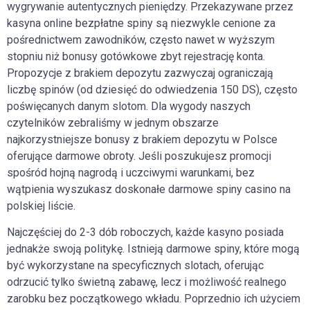
wygrywanie autentycznych pieniędzy. Przekazywane przez
kasyna online bezpłatne spiny są niezwykle cenione za
pośrednictwem zawodników, często nawet w wyższym
stopniu niż bonusy gotówkowe zbyt rejestrację konta.
Propozycje z brakiem depozytu zazwyczaj ograniczają
liczbę spinów (od dziesięć do odwiedzenia 150 DS), często
poświęcanych danym slotom. Dla wygody naszych
czytelników zebraliśmy w jednym obszarze
najkorzystniejsze bonusy z brakiem depozytu w Polsce
oferujące darmowe obroty. Jeśli poszukujesz promocji
spośród hojną nagrodą i uczciwymi warunkami, bez
wątpienia wyszukasz doskonałe darmowe spiny casino na
polskiej liście.
Najczęściej do 2-3 dób roboczych, każde kasyno posiada
jednakże swoją politykę. Istnieją darmowe spiny, które mogą
być wykorzystane na specyficznych slotach, oferując
odrzucić tylko świetną zabawę, lecz i możliwość realnego
zarobku bez początkowego wkładu. Poprzednio ich użyciem