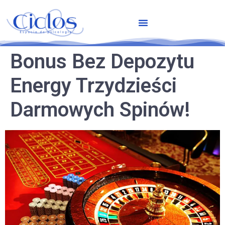
Bonus Bez Depozytu
Energy Trzydzieści
Darmowych Spinów!