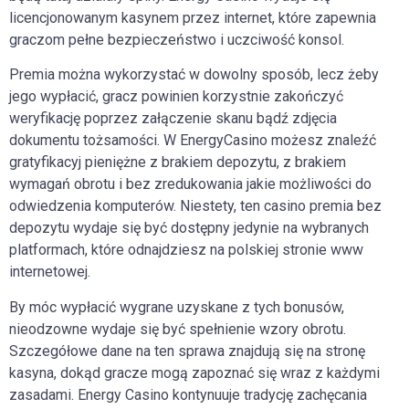
licencjonowanym kasynem przez internet, które zapewnia
graczom pełne bezpieczeństwo i uczciwość konsol.
Premia można wykorzystać w dowolny sposób, lecz żeby
jego wypłacić, gracz powinien korzystnie zakończyć
weryfikację poprzez załączenie skanu bądź zdjęcia
dokumentu tożsamości. W EnergyCasino możesz znaleźć
gratyfikacyj pieniężne z brakiem depozytu, z brakiem
wymagań obrotu i bez zredukowania jakie możliwości do
odwiedzenia komputerów. Niestety, ten casino premia bez
depozytu wydaje się być dostępny jedynie na wybranych
platformach, które odnajdziesz na polskiej stronie www
internetowej.
By móc wypłacić wygrane uzyskane z tych bonusów,
nieodzowne wydaje się być spełnienie wzory obrotu.
Szczegółowe dane na ten sprawa znajdują się na stronę
kasyna, dokąd gracze mogą zapoznać się wraz z każdymi
zasadami. Energy Casino kontynuuje tradycję zachęcania