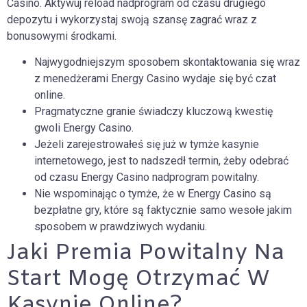
Casino. Aktywuj reload nadprogram od czasu drugiego
depozytu i wykorzystaj swoją szansę zagrać wraz z
bonusowymi środkami.
Najwygodniejszym sposobem skontaktowania się wraz
z menedżerami Energy Casino wydaje się być czat
online.
Pragmatyczne granie świadczy kluczową kwestię
gwoli Energy Casino.
Jeżeli zarejestrowałeś się już w tymże kasynie
internetowego, jest to nadszedł termin, żeby odebrać
od czasu Energy Casino nadprogram powitalny.
Nie wspominając o tymże, że w Energy Casino są
bezpłatne gry, które są faktycznie samo wesołe jakim
sposobem w prawdziwych wydaniu.
Jaki Premia Powitalny Na
Start Mogę Otrzymać W
Kasynie Online?