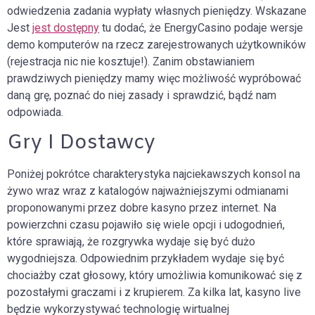
odwiedzenia zadania wypłaty własnych pieniędzy. Wskazane
Jest
jest dostępny
tu dodać, że EnergyCasino podaje wersje
demo komputerów na rzecz zarejestrowanych użytkowników
(rejestracja nic nie kosztuje!). Zanim obstawianiem
prawdziwych pieniędzy mamy więc możliwość wypróbować
daną grę, poznać do niej zasady i sprawdzić, bądź nam
odpowiada.
Gry I Dostawcy
Poniżej pokrótce charakterystyka najciekawszych konsol na
żywo wraz wraz z katalogów najważniejszymi odmianami
proponowanymi przez dobre kasyno przez internet. Na
powierzchni czasu pojawiło się wiele opcji i udogodnień,
które sprawiają, że rozgrywka wydaje się być dużo
wygodniejsza. Odpowiednim przykładem wydaje się być
chociażby czat głosowy, który umożliwia komunikować się z
pozostałymi graczami i z krupierem. Za kilka lat, kasyno live
będzie wykorzystywać technologię wirtualnej