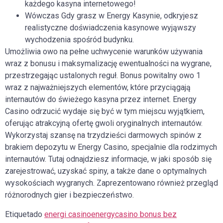
każdego kasyna internetowego!
Wówczas Gdy grasz w Energy Kasynie, odkryjesz
realistyczne doświadczenia kasynowe wyjąwszy
wychodzenia spośród budynku.
Umożliwia owo na pełne uchwycenie warunków używania
wraz z bonusu i maksymalizację ewentualności na wygrane,
przestrzegając ustalonych reguł. Bonus powitalny owo 1
wraz z najważniejszych elementów, które przyciągają
internautów do świeżego kasyna przez internet. Energy
Casino odrzucić wydaje się być w tym miejscu wyjątkiem,
oferując atrakcyjną ofertę gwoli oryginalnych internautów.
Wykorzystaj szansę na trzydzieści darmowych spinów z
brakiem depozytu w Energy Casino, specjalnie dla rodzimych
internautów. Tutaj odnajdziesz informacje, w jaki sposób się
zarejestrować, uzyskać spiny, a także dane o optymalnych
wysokościach wygranych. Zaprezentowano również przegląd
różnorodnych gier i bezpieczeństwo.
Etiquetado
energi casino
energycasino bonus bez