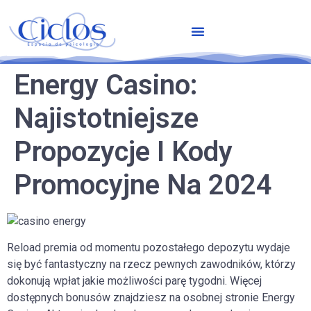
Energy Casino:
Najistotniejsze
Propozycje I Kody
Promocyjne Na 2024
Reload premia od momentu pozostałego depozytu wydaje
się być fantastyczny na rzecz pewnych zawodników, którzy
dokonują wpłat jakie możliwości parę tygodni. Więcej
dostępnych bonusów znajdziesz na osobnej stronie Energy