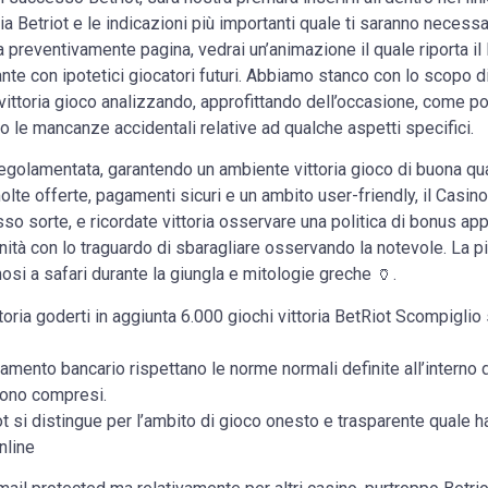
toria Betriot e le indicazioni più importanti quale ti saranno necess
 la preventivamente pagina, vedrai un’animazione il quale riporta il 
te con ipotetici giocatori futuri. Abbiamo stanco con lo scopo 
ittoria gioco analizzando, approfittando dell’occasione, come pos
 le mancanze accidentali relative ad qualche aspetti specifici.
golamentata, garantendo un ambiente vittoria gioco di buona qua
molte offerte, pagamenti sicuri e un ambito user-friendly, il Casi
cesso sorte, e ricordate vittoria osservare una politica di bonus 
unità con lo traguardo di sbaragliare osservando la notevole. La p
osi a safari durante la giungla e mitologie greche 🏺.
toria goderti in aggiunta 6.000 giochi vittoria BetRiot Scompigli
mento bancario rispettano le norme normali definite all’interno del
sono compresi.
t si distingue per l’ambito di gioco onesto e trasparente quale ha 