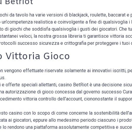
u Betriot
ochi da tavolo ha varie versioni di blackjack, roulette, baccarat e 
un’competenza realistica e coinvolgente a fine di qualsivoglia i l
i giochi che soddisfa qualsivoglia i gusti dei giocatori. Che tu pr
tantanei veloci, la nostra grossa libreria ti garantisce vittoria s
tocolli successo sicurezza e crittografia per proteggere i tuoi da
o Vittoria Gioco
 vengono effettuate riservate solamente ai innovativi iscritti, pe
us.
 offerte speciali allettanti, casino BetRiot è una decisione sicura
una autorizzazione di gioco concessa dal governo successo Cura
ocedimento vittoria controllo dell’account, ciononostante il support
o casino con lo scopo di come concerne la sostenibilità dell’am
ata ai giocatori, eppure allo medesimo periodo ciascuno i prodott
 e lo rendono una piattaforma assolutamente competitiva e succes