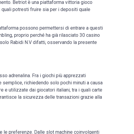
ento. Betriot è una piattaforma vittoria gioco
quali potresti fruire sia per i depositi quale
 piattaforma possono permettersi di entrare a questi
mbling, proprio perché ha già rilasciato 30 casino
 solo Rabidi N.V difatti, osservando la presente
so adrenalina. Fra i giochi più apprezzati
o e semplice, richiedendo solo pochi minuti a causa
utilizzate dai giocatori italiani, tra i quali carte
arantisce la sicurezza delle transazioni grazie alla
 de le preferenze. Dalle slot machine coinvolgenti