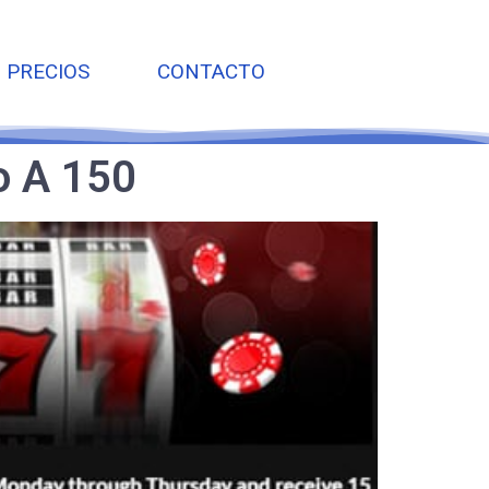
PRECIOS
CONTACTO
o A 150