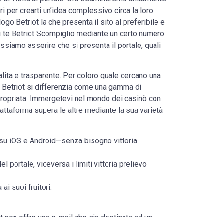
ari per crearti un’idea complessivo circa la loro
logo Betriot la che presenta il sito al preferibile e
di te Betriot Scompiglio mediante un certo numero
siamo asserire che si presenta il portale, quali
lita e trasparente. Per coloro quale cercano una
no Betriot si differenzia come una gamma di
appropriata. Immergetevi nel mondo dei casinò con
iattaforma supera le altre mediante la sua varietà
o su iOS e Android—senza bisogno vittoria
 portale, viceversa i limiti vittoria prelievo
ai suoi fruitori.