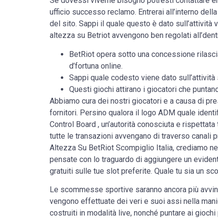
Se dovessi viverne bisogno potresti contattare em
ufficio successo reclamo. Entrerai all’interno del
del sito. Sappi il quale questo è dato sull’attività 
altezza su Betriot avvengono ben regolati all’den
BetRiot opera sotto una concessione rilasciat
d’fortuna online.
Sappi quale codesto viene dato sull’attività
Questi giochi attirano i giocatori che puntan
Abbiamo cura dei nostri giocatori e a causa di pre
fornitori. Persino qualora il logo ADM quale identi
Control Board , un’autorità conosciuta e rispettata
tutte le transazioni avvengano di traverso canali 
Altezza Su BetRiot Scompiglio Italia, crediamo ne
pensate con lo traguardo di aggiungere un evidente 
gratuiti sulle tue slot preferite. Quale tu sia un 
Le scommesse sportive saranno ancora più avvincen
vengono effettuate dei veri e suoi assi nella manica
costruiti in modalità live, nonché puntare ai gioch