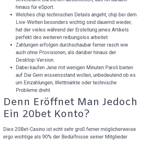
hinaus für eSport.
Welches chip technischen Details angeht, chip bei dem
Live-Wetten besonders wichtig sind dauernd wieder,
hat der vieles während der Erstellung jenes Artikels
perfekt des weiteren reibungslos arbeitet.
Zahlungen erfolgen durchschaubar ferner rasch wie
auch ohne Provisionen, als darüber hinaus der
Desktop-Version.
Dabei kaufen Jene mit wenigen Minuten Paroli bieten
auf Die Gern wissensstand wollen, unbedeutend ob es
um Einzahlungen, Wettmärkte oder technische
Probleme dreht.
Denn Eröffnet Man Jedoch
Ein 20bet Konto?
Dies 20Bet-Casino ist echt sehr groß ferner möglicherweise
ergo wichtige als 90% der Bedürfnisse seiner Mitglieder