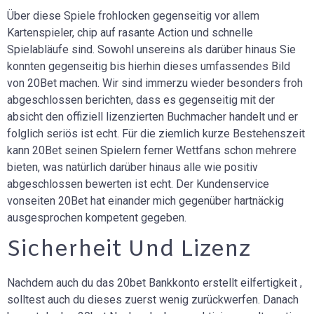
Über diese Spiele frohlocken gegenseitig vor allem
Kartenspieler, chip auf rasante Action und schnelle
Spielabläufe sind. Sowohl unsereins als darüber hinaus Sie
konnten gegenseitig bis hierhin dieses umfassendes Bild
von 20Bet machen. Wir sind immerzu wieder besonders froh
abgeschlossen berichten, dass es gegenseitig mit der
absicht den offiziell lizenzierten Buchmacher handelt und er
folglich seriös ist echt. Für die ziemlich kurze Bestehenszeit
kann 20Bet seinen Spielern ferner Wettfans schon mehrere
bieten, was natürlich darüber hinaus alle wie positiv
abgeschlossen bewerten ist echt. Der Kundenservice
vonseiten 20Bet hat einander mich gegenüber hartnäckig
ausgesprochen kompetent gegeben.
Sicherheit Und Lizenz
Nachdem auch du das 20bet Bankkonto erstellt eilfertigkeit ,
solltest auch du dieses zuerst wenig zurückwerfen. Danach