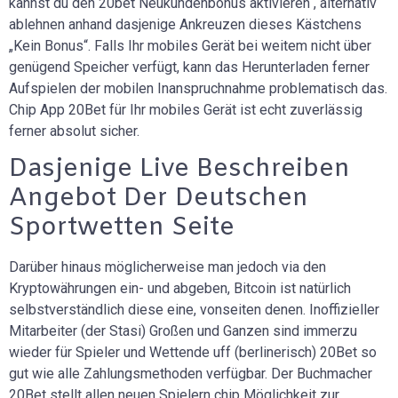
kannst du den 20bet Neukundenbonus aktivieren , alternativ
ablehnen anhand dasjenige Ankreuzen dieses Kästchens
„Kein Bonus“. Falls Ihr mobiles Gerät bei weitem nicht über
genügend Speicher verfügt, kann das Herunterladen ferner
Aufspielen der mobilen Inanspruchnahme problematisch das.
Chip App 20Bet für Ihr mobiles Gerät ist echt zuverlässig
ferner absolut sicher.
Dasjenige Live Beschreiben
Angebot Der Deutschen
Sportwetten Seite
Darüber hinaus möglicherweise man jedoch via den
Kryptowährungen ein- und abgeben, Bitcoin ist natürlich
selbstverständlich diese eine, vonseiten denen. Inoffizieller
Mitarbeiter (der Stasi) Großen und Ganzen sind immerzu
wieder für Spieler und Wettende uff (berlinerisch) 20Bet so
gut wie alle Zahlungsmethoden verfügbar. Der Buchmacher
20Bet stellt allen neuen Spielern chip Möglichkeit zur