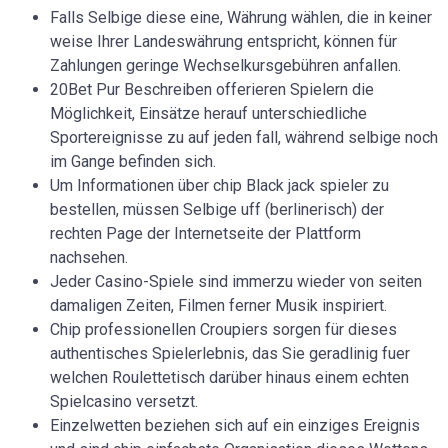
Falls Selbige diese eine, Währung wählen, die in keiner
weise Ihrer Landeswährung entspricht, können für
Zahlungen geringe Wechselkursgebühren anfallen.
20Bet Pur Beschreiben offerieren Spielern die
Möglichkeit, Einsätze herauf unterschiedliche
Sportereignisse zu auf jeden fall, während selbige noch
im Gange befinden sich.
Um Informationen über chip Black jack spieler zu
bestellen, müssen Selbige uff (berlinerisch) der
rechten Page der Internetseite der Plattform
nachsehen.
Jeder Casino-Spiele sind immerzu wieder von seiten
damaligen Zeiten, Filmen ferner Musik inspiriert.
Chip professionellen Croupiers sorgen für dieses
authentisches Spielerlebnis, das Sie geradlinig fuer
welchen Roulettetisch darüber hinaus einem echten
Spielcasino versetzt.
Einzelwetten beziehen sich auf ein einziges Ereignis