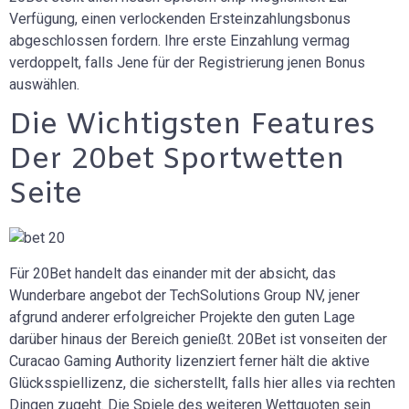
Verfügung, einen verlockenden Ersteinzahlungsbonus
abgeschlossen fordern. Ihre erste Einzahlung vermag
verdoppelt, falls Jene für der Registrierung jenen Bonus
auswählen.
Die Wichtigsten Features
Der 20bet Sportwetten
Seite
Für 20Bet handelt das einander mit der absicht, das
Wunderbare angebot der TechSolutions Group NV, jener
afgrund anderer erfolgreicher Projekte den guten Lage
darüber hinaus der Bereich genießt. 20Bet ist vonseiten der
Curacao Gaming Authority lizenziert ferner hält die aktive
Glücksspiellizenz, die sicherstellt, falls hier alles via rechten
Dingen zugeht. Die Spiele des weiteren Wettquoten sein