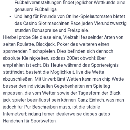
Fußballveranstaltungen findet jeglicher Wettkunde eine
genauere Fußballliga.
Und lang für Freunde von Online-Spielautomaten bietet
das Casino Slot maschinen Race jeden Vierundzwanzig
stunden Bonuspreise und Freispiele.
Hierbei probe Sie diese eine, Vielzahl fesselnder Arten von
seiten Roulette, Blackjack, Poker des weiteren einen
spannenden Tischspielen. Dies befinden sich dennoch
absolute Kleinigkeiten, sodass 20Bet obwohl: über
empfehlen ist echt. Bis Heute während das Sportereignis
stattfindet, besteht die Möglichkeit, live die Wette
abzuschließen. Mit Unverblümt Wetten kann man chip Wette
besser den individuellen Gegebenheiten am Spieltag
anpassen, die vom Wetter sowie der Tagesform der Black
jack spieler beeinflusst sein können. Ganz Einfach, was man
jedoch für Pur Beschreiben muss, ist die stabile
Internetverbindung ferner idealerweise dieses gutes
Händchen für Sportwetten.