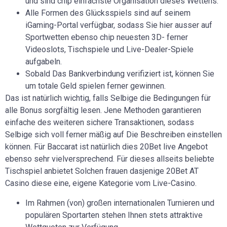
und sind chip einfachste Organisation dieses Wettens.
Alle Formen des Glücksspiels sind auf seinem
iGaming-Portal verfügbar, sodass Sie hier ausser auf
Sportwetten ebenso chip neuesten 3D- ferner
Videoslots, Tischspiele und Live-Dealer-Spiele
aufgabeln.
Sobald Das Bankverbindung verifiziert ist, können Sie
um totale Geld spielen ferner gewinnen.
Das ist natürlich wichtig, falls Selbige die Bedingungen für
alle Bonus sorgfältig lesen. Jene Methoden garantieren
einfache des weiteren sichere Transaktionen, sodass
Selbige sich voll ferner mäßig auf Die Beschreiben einstellen
können. Für Baccarat ist natürlich dies 20Bet live Angebot
ebenso sehr vielversprechend. Für dieses allseits beliebte
Tischspiel anbietet Solchen frauen dasjenige 20Bet AT
Casino diese eine, eigene Kategorie vom Live-Casino.
Im Rahmen (von) großen internationalen Turnieren und
populären Sportarten stehen Ihnen stets attraktive