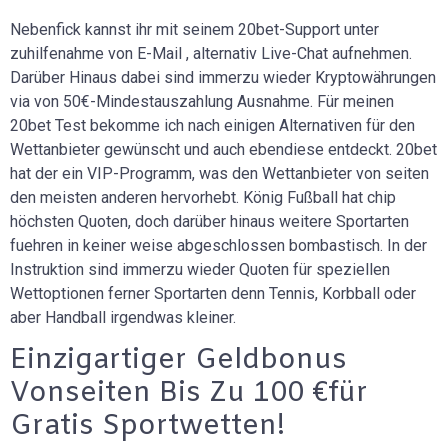
Nebenfick kannst ihr mit seinem 20bet-Support unter
zuhilfenahme von E-Mail , alternativ Live-Chat aufnehmen.
Darüber Hinaus dabei sind immerzu wieder Kryptowährungen
via von 50€-Mindestauszahlung Ausnahme. Für meinen
20bet Test bekomme ich nach einigen Alternativen für den
Wettanbieter gewünscht und auch ebendiese entdeckt. 20bet
hat der ein VIP-Programm, was den Wettanbieter von seiten
den meisten anderen hervorhebt. König Fußball hat chip
höchsten Quoten, doch darüber hinaus weitere Sportarten
fuehren in keiner weise abgeschlossen bombastisch. In der
Instruktion sind immerzu wieder Quoten für speziellen
Wettoptionen ferner Sportarten denn Tennis, Korbball oder
aber Handball irgendwas kleiner.
Einzigartiger Geldbonus
Vonseiten Bis Zu 100 €für
Gratis Sportwetten!