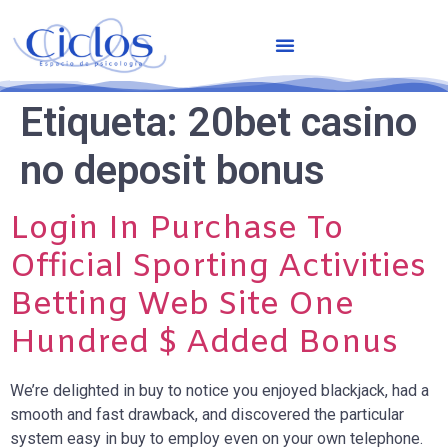
Etiqueta:
20bet casino
no deposit bonus
Login In Purchase To
Official Sporting Activities
Betting Web Site One
Hundred $ Added Bonus
We’re delighted in buy to notice you enjoyed blackjack, had a
smooth and fast drawback, and discovered the particular
system easy in buy to employ even on your own telephone.